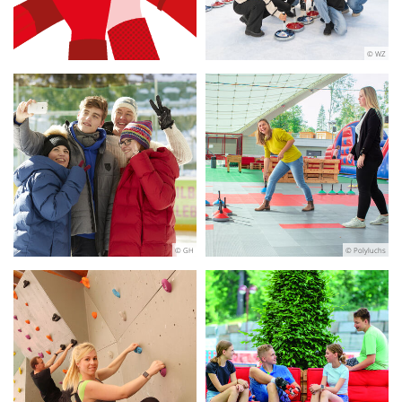
© WZ
© GH
© Polyluchs