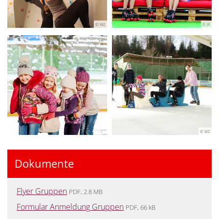
© WZ
© JR
© WZ
Dokumente
Flyer Gruppen
PDF, 2.8 MB
Formular Anmeldung Gruppen
PDF, 66 kB