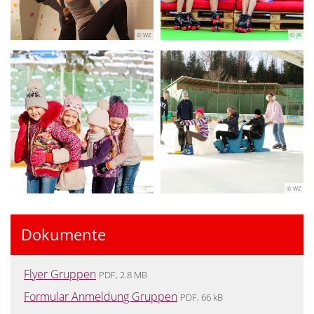
© WZ
© JR
© WZ
Dokumente
Flyer Gruppen
PDF, 2.8 MB
Formular Anmeldung Gruppen
PDF, 66 kB