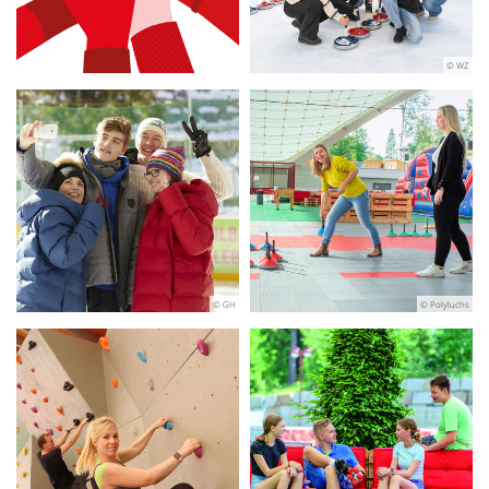
© WZ
© GH
© Polyluchs