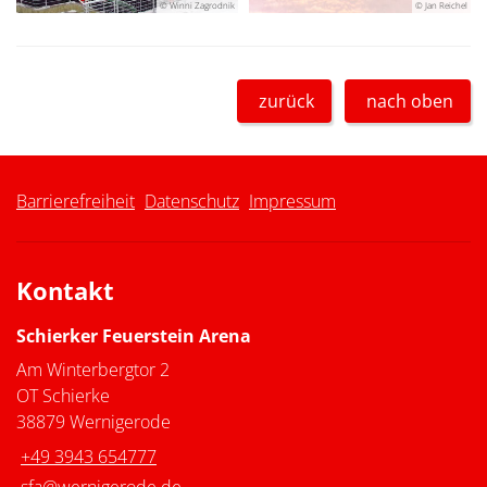
© Winni Zagrodnik
© Jan Reichel
zurück
nach oben
Barrierefreiheit
Datenschutz
Impressum
Kontakt
Schierker Feuerstein Arena
Am Winterbergtor 2
OT Schierke
38879 Wernigerode
+49 3943 654777