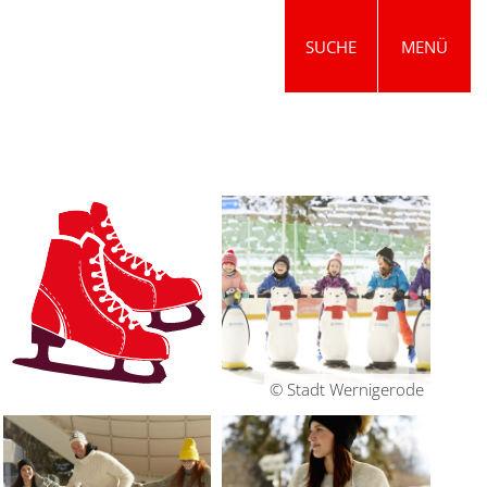
SUCHE
MENÜ
© Stadt Wernigerode