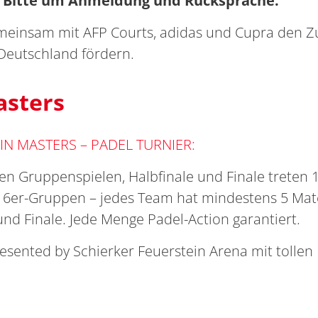
 - Bitte um Anmeldung und Rücksprache.
meinsam mit AFP Courts, adidas und Cupra den Z
 Deutschland fördern.
asters
EIN MASTERS
– PADEL TURNIER:
en Gruppenspielen, Halbfinale und Finale treten
ei 6er-Gruppen – jedes Team hat mindestens 5 Matc
nd Finale. Jede Menge Padel-Action garantiert.
esented by Schierker Feuerstein Arena mit tollen 