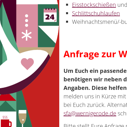
Eisstockschießen
und
Schlittschuhlaufen
Weihnachtsmenü/-buff
Anfrage zur W
Um Euch ein passendes
benötigen wir neben 
Angaben. Diese helfen
melden uns in Kürze mit
bei Euch zurück. Alterna
sfa@wernigerode.de
sch
Bitte stellt Eure Anfrage