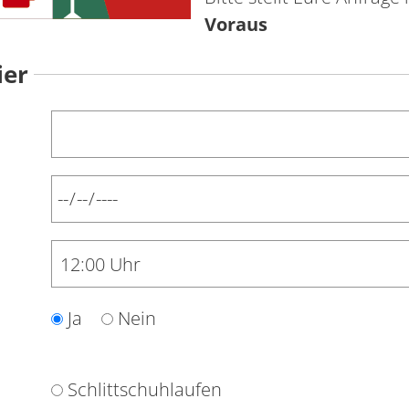
Voraus
ier
Ja
Nein
Schlittschuhlaufen